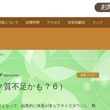
対策について
診療時間
アクセス
症状別解説
リンク
６）
wpmaster
院長ブログ
ク質不足かも？６）
けとなって、結果的に体重が落ちてサイズダウンし、数