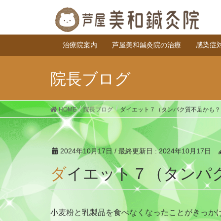
治療院案内
芦屋美和鍼灸院の治療
感染症
院長ブログ
HOME
院長ブログ
ダイエット７（タンパク質不足かも？
2024年10月17日
/ 最終更新日 :
2024年10月17日
ダイエット７（タンパ
小麦粉と乳製品を食べなくなったことがきっか