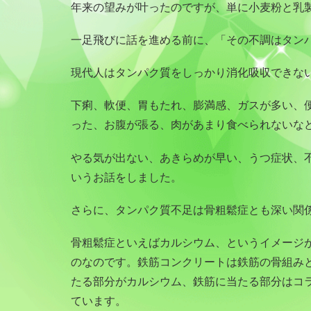
年来の望みが叶ったのですが、単に小麦粉と乳
一足飛びに話を進める前に、「その不調はタン
現代人はタンパク質をしっかり消化吸収できな
下痢、軟便、胃もたれ、膨満感、ガスが多い、
った、お腹が張る、肉があまり食べられないな
やる気が出ない、あきらめが早い、うつ症状、
いうお話をしました。
さらに、タンパク質不足は骨粗鬆症とも深い関
骨粗鬆症といえばカルシウム、というイメージ
のなのです。鉄筋コンクリートは鉄筋の骨組み
たる部分がカルシウム、鉄筋に当たる部分はコ
ています。